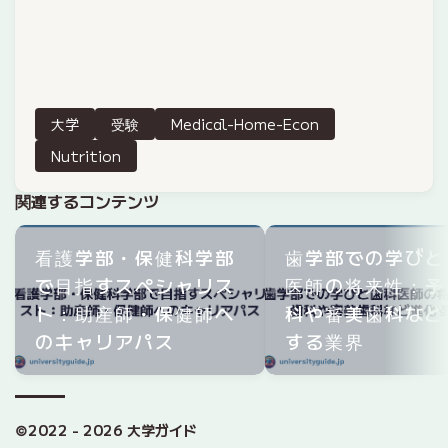
大学
受験
Medical-Home-Econ
Nutrition
関連するコンテンツ
看護学部・保健科学部
歯学部での学びと
で目指すスペシャリス
医師の将来性：予
ト：助産師・保健師へ
科や審美歯科など
のキャリアパス
する業界
©2022 - 2026 大学ガイド