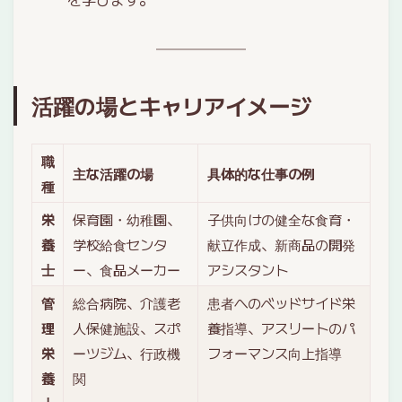
活躍の場とキャリアイメージ
職
主な活躍の場
具体的な仕事の例
種
栄
保育園・幼稚園、
子供向けの健全な食育・
養
学校給食センタ
献立作成、新商品の開発
士
ー、食品メーカー
アシスタント
管
総合病院、介護老
患者へのベッドサイド栄
理
人保健施設、スポ
養指導、アスリートのパ
栄
ーツジム、行政機
フォーマンス向上指導
養
関