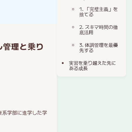
1. 「完璧主義」を
捨てる
2. スキマ時間の徹
底活用
ル管理と乗り
3. 体調管理を最優
先する
実習を乗り越えた先に
ある成長
療系学部に進学した学