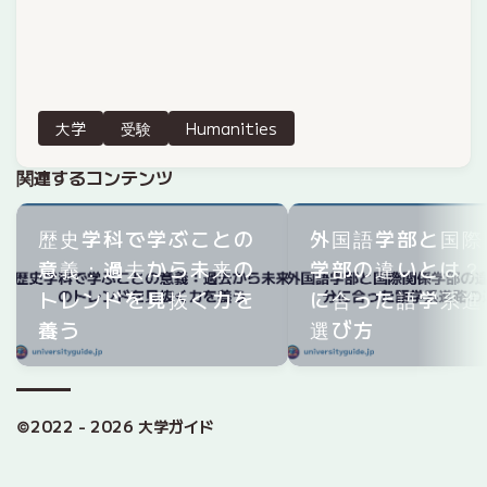
大学
受験
Humanities
関連するコンテンツ
歴史学科で学ぶことの
外国語学部と国際
意義：過去から未来の
学部の違いとは？
トレンドを見抜く力を
に合った語学系進
養う
選び方
©2022 - 2026 大学ガイド