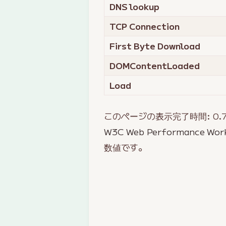
DNS lookup
TCP Connection
First Byte Download
DOMContentLoaded
Load
このページの表示完了時間:
0.
W3C Web Performance Wor
数値です。