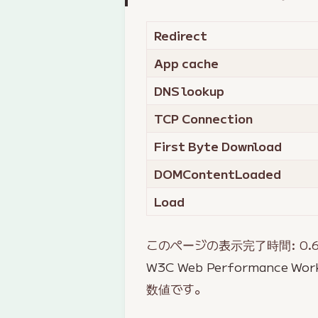
Redirect
App cache
DNS lookup
TCP Connection
First Byte Download
DOMContentLoaded
Load
このページの表示完了時間:
0.
W3C Web Performance Wor
数値です。